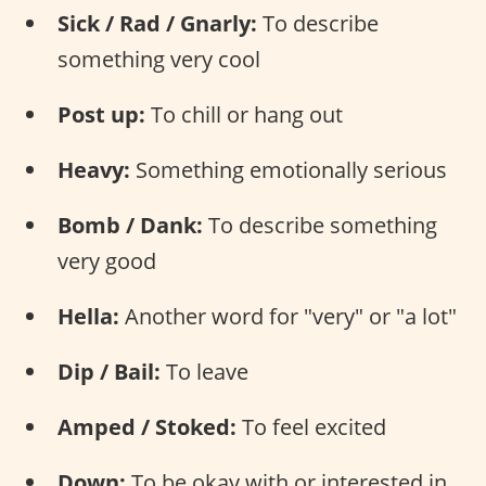
Sick / Rad / Gnarly:
To describe
something very cool
Post up:
To chill or hang out
Heavy:
Something emotionally serious
Bomb / Dank:
To describe something
very good
Hella:
Another word for "very" or "a lot"
Dip / Bail:
To leave
Amped / Stoked:
To feel excited
Down:
To be okay with or interested in