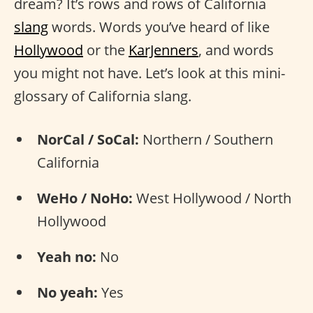
dream? It’s rows and rows of California
slang
words. Words you’ve heard of like
Hollywood
or the
KarJenners
, and words
you might not have. Let’s look at this mini-
glossary of California slang.
NorCal / SoCal:
Northern / Southern
California
WeHo / NoHo:
West Hollywood / North
Hollywood
Yeah no:
No
No yeah:
Yes