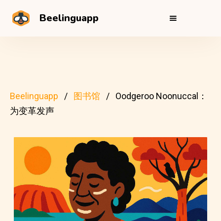
Beelinguapp
Beelinguapp
图书馆
Oodgeroo Noonuccal：
为变革发声