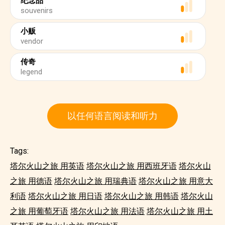
纪念品
souvenirs
小贩
vendor
传奇
legend
以任何语言阅读和听力
Tags:
塔尔火山之旅 用英语
塔尔火山之旅 用西班牙语
塔尔火山
之旅 用德语
塔尔火山之旅 用瑞典语
塔尔火山之旅 用意大
利语
塔尔火山之旅 用日语
塔尔火山之旅 用韩语
塔尔火山
之旅 用葡萄牙语
塔尔火山之旅 用法语
塔尔火山之旅 用土