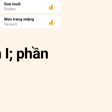
Dưa muối
Pickles
Món tráng miệng
Dessert
 I; phần