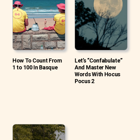
How To Count From
Let’s “Confabulate”
1 to 100 In Basque
And Master New
Words With Hocus
Pocus 2