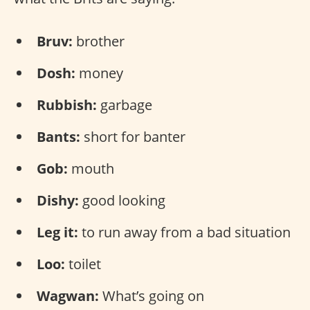
Bruv:
brother
Dosh:
money
Rubbish:
garbage
Bants:
short for banter
Gob:
mouth
Dishy:
good looking
Leg it:
to run away from a bad situation
Loo:
toilet
Wagwan:
What’s going on