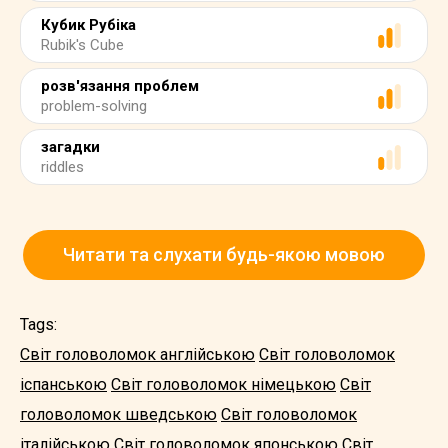
Кубик Рубіка
Rubik's Cube
розв'язання проблем
problem-solving
загадки
riddles
Читати та слухати будь-якою мовою
Tags:
Світ головоломок англійською
Світ головоломок
іспанською
Світ головоломок німецькою
Світ
головоломок шведською
Світ головоломок
італійською
Світ головоломок японською
Світ