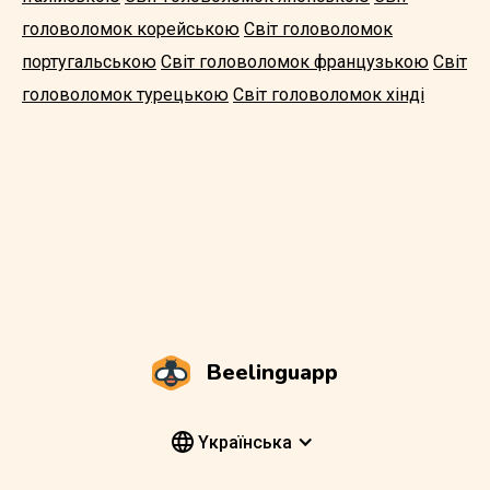
головоломок корейською
Світ головоломок
португальською
Світ головоломок французькою
Світ
головоломок турецькою
Світ головоломок хінді
Beelinguapp
Yкраїнська