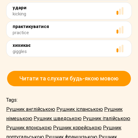
удари
kicking
практикуватися
practice
хихикає
giggles
Читати та слухати будь-якою мовою
Tags:
Рушник англійською
Рушник іспанською
Рушник
німецькою
Рушник шведською
Рушник італійською
Рушник японською
Рушник корейською
Рушник
португальською
Рушник французькою
Рушник