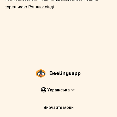
турецькою
Рушник хінді
Beelinguapp
Yкраїнська
Вивчайте мови