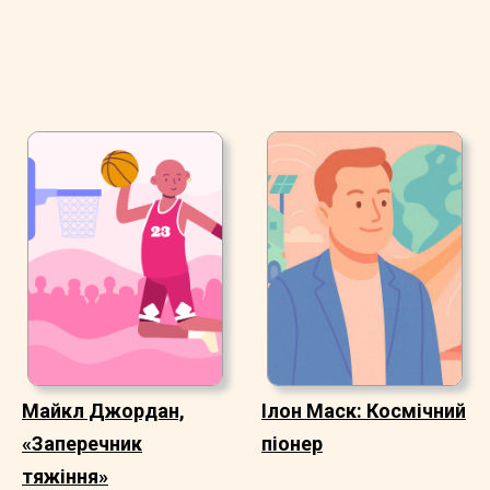
Майкл Джордан,
Ілон Маск: Космічний
«Заперечник
піонер
тяжіння»