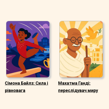
Сімона Байлз: Сила і
Махатма Ганді:
рівновага
переслідувач миру