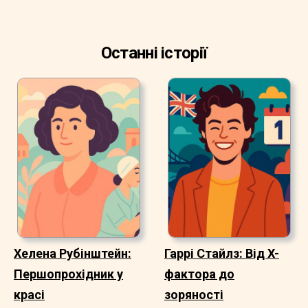
Останні історії
Хелена Рубінштейн:
Гаррі Стайлз: Від X-
Першопрохідник у
фактора до
красі
зоряності