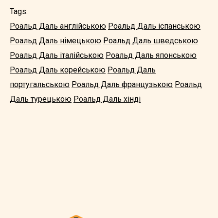
Tags:
Роальд Даль англійською
Роальд Даль іспанською
Роальд Даль німецькою
Роальд Даль шведською
Роальд Даль італійською
Роальд Даль японською
Роальд Даль корейською
Роальд Даль
португальською
Роальд Даль французькою
Роальд
Даль турецькою
Роальд Даль хінді