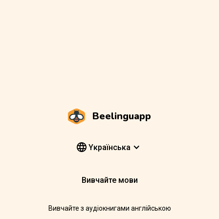
Beelinguapp
Yкраїнська
Вивчайте мови
Вивчайте з аудіокнигами англійською