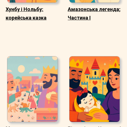
Хунбу і Нольбу:
Амазонська легенда;
корейська казка
Частина I