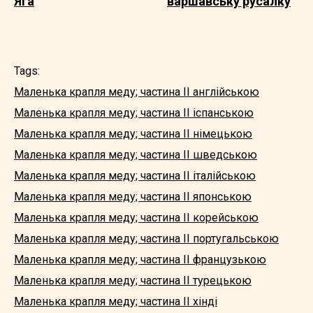
Яга
варшавську русалку
Tags:
Маленька крапля меду; частина II англійською
Маленька крапля меду; частина II іспанською
Маленька крапля меду; частина II німецькою
Маленька крапля меду; частина II шведською
Маленька крапля меду; частина II італійською
Маленька крапля меду; частина II японською
Маленька крапля меду; частина II корейською
Маленька крапля меду; частина II португальською
Маленька крапля меду; частина II французькою
Маленька крапля меду; частина II турецькою
Маленька крапля меду; частина II хінді