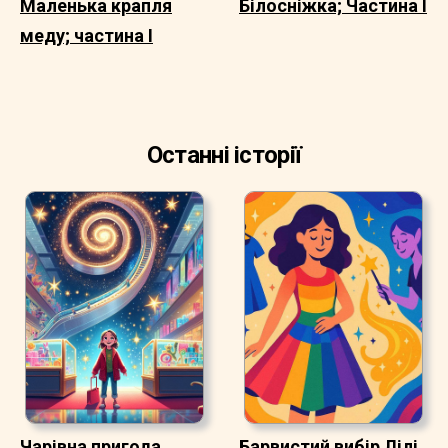
Маленька крапля
Білосніжка; Частина I
меду; частина I
Останні історії
Чарівна пригода
Барвистий вибір Лілі