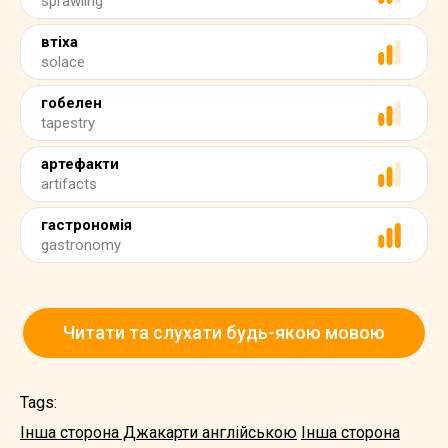
sprawling
втіха
solace
гобелен
tapestry
артефакти
artifacts
гастрономія
gastronomy
Читати та слухати будь-якою мовою
Tags:
Інша сторона Джакарти англійською
Інша сторона