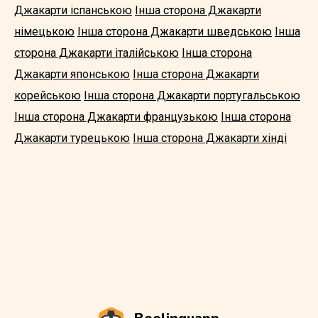
Джакарти іспанською
Інша сторона Джакарти
німецькою
Інша сторона Джакарти шведською
Інша
сторона Джакарти італійською
Інша сторона
Джакарти японською
Інша сторона Джакарти
корейською
Інша сторона Джакарти португальською
Інша сторона Джакарти французькою
Інша сторона
Джакарти турецькою
Інша сторона Джакарти хінді