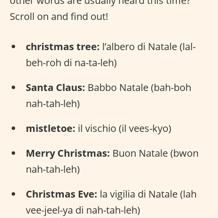
other words are usually heard this time?
Scroll on and find out!
christmas tree:
l’albero di Natale (lal-
beh-roh di na-ta-leh)
Santa Claus:
Babbo Natale (bah-boh
nah-tah-leh)
mistletoe:
il vischio (il vees-kyo)
Merry Christmas:
Buon Natale (bwon
nah-tah-leh)
Christmas Eve:
la vigilia di Natale (lah
vee-jeel-ya di nah-tah-leh)