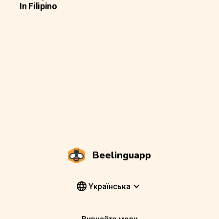
In Filipino
Beelinguapp
Yкраїнська