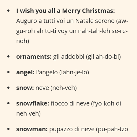
I wish you all a Merry Christmas:
Auguro a tutti voi un Natale sereno (aw-
gu-roh ah tu-ti voy un nah-tah-leh se-re-
noh)
ornaments:
gli addobbi (gli ah-do-bi)
angel:
l'angelo (lahn-je-lo)
snow:
neve (neh-veh)
snowflake:
fiocco di neve (fyo-koh di
neh-veh)
snowman:
pupazzo di neve (pu-pah-tzo