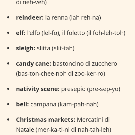
di neh-veh)
reindeer:
la renna (lah reh-na)
elf:
l’elfo (lel-fo), il foletto (il foh-leh-toh)
sleigh:
slitta (slit-tah)
candy cane:
bastoncino di zucchero
(bas-ton-chee-noh di zoo-ker-ro)
nativity scene:
presepio (pre-sep-yo)
bell:
campana (kam-pah-nah)
Christmas markets:
Mercatini di
Natale (mer-ka-ti-ni di nah-tah-leh)