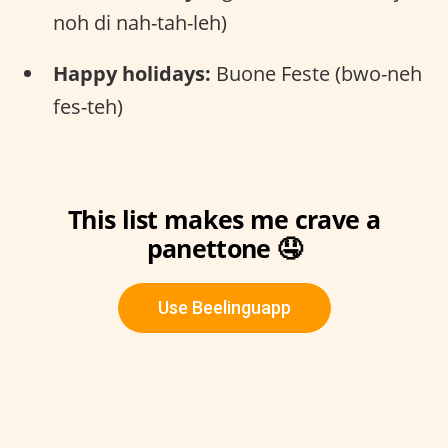
noh di nah-tah-leh)
Happy holidays:
Buone Feste (bwo-neh
fes-teh)
This list makes me crave a
panettone 🤤
Use Beelinguapp