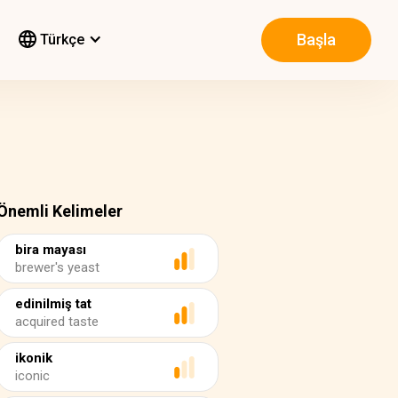
Başla
Türkçe
Önemli Kelimeler
bira mayası
brewer's yeast
edinilmiş tat
acquired taste
ikonik
iconic