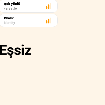
çok yönlü
versatile
kimlik
identity
 Eşsiz