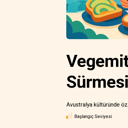
Vegemite
Sürmes
Avustralya kültüründe öze
Başlangıç Seviyesi