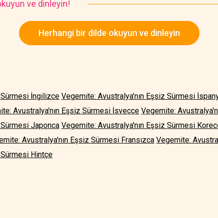
kuyun ve dinleyin!
Herhangi bir dilde okuyun ve dinleyin
 Sürmesi İngilizce
Vegemite: Avustralya'nın Eşsiz Sürmesi İspan
te: Avustralya'nın Eşsiz Sürmesi İsveççe
Vegemite: Avustralya'n
z Sürmesi Japonca
Vegemite: Avustralya'nın Eşsiz Sürmesi Korec
mite: Avustralya'nın Eşsiz Sürmesi Fransızca
Vegemite: Avustra
 Sürmesi Hintçe