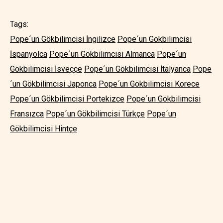
Tags:
Pope´un Gökbilimcisi İngilizce
Pope´un Gökbilimcisi
İspanyolca
Pope´un Gökbilimcisi Almanca
Pope´un
Gökbilimcisi İsveççe
Pope´un Gökbilimcisi İtalyanca
Pope
´un Gökbilimcisi Japonca
Pope´un Gökbilimcisi Korece
Pope´un Gökbilimcisi Portekizce
Pope´un Gökbilimcisi
Fransızca
Pope´un Gökbilimcisi Türkçe
Pope´un
Gökbilimcisi Hintçe