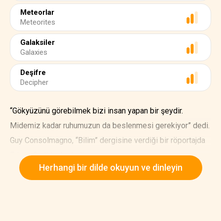
Meteorlar
Meteorites
Galaksiler
Galaxies
Deşifre
Decipher
“Gökyüzünü görebilmek bizi insan yapan bir şeydir.
Midemiz kadar ruhumuzun da beslenmesi gerekiyor” dedi.
Guy Consolmagno, “Bilim” dergisine verdiği bir röportajda
Edwin Carlidge’e dedi.
Herhangi bir dilde okuyun ve dinleyin
Consolmagno, onlarca astronomun evreni gözlemleyerek
yasalarını deşifre ettiği Vatikan Gözlemevi’nin
yöneticisidir. Gözlemevi ayrıca Arizona’da 1.8 metrelik bir
teleskop işletiyor.