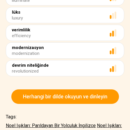
illuminate
lüks
luxury
verimlilik
efficiency
modernizasyon
modernization
devrim niteliğinde
revolutionized
Herhangi bir dilde okuyun ve dinleyin
Tags:
Noel Işıkları: Parıldayan Bir Yolculuk İngilizce
Noel Işıkları: