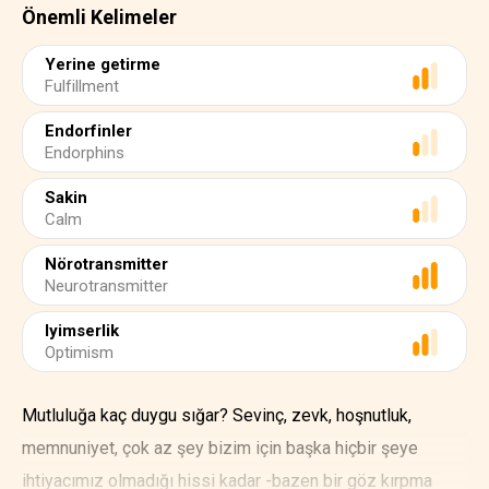
Önemli Kelimeler
Yerine getirme
Fulfillment
Endorfinler
Endorphins
Sakin
Calm
Nörotransmitter
Neurotransmitter
Iyimserlik
Optimism
Mutluluğa kaç duygu sığar? Sevinç, zevk, hoşnutluk,
memnuniyet, çok az şey bizim için başka hiçbir şeye
ihtiyacımız olmadığı hissi kadar -bazen bir göz kırpma