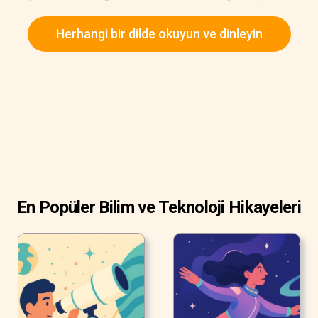
kadar kısacık- iyidir.
Herhangi bir dilde okuyun ve dinleyin
Mutluluk neden bu kadar ödüllendirici? Çünkü basit bir
gülümseme, beynimizde esenlik ve tatmin duygumuzu
olumlu yönde etkileyen kimyasal bir reaksiyonu tetikler.
En Popüler Bilim ve Teknoloji Hikayeleri