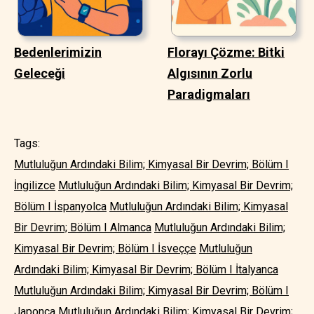
Bedenlerimizin
Florayı Çözme: Bitki
Geleceği
Algısının Zorlu
Paradigmaları
Tags:
Mutluluğun Ardındaki Bilim; Kimyasal Bir Devrim; Bölüm I
İngilizce
Mutluluğun Ardındaki Bilim; Kimyasal Bir Devrim;
Bölüm I İspanyolca
Mutluluğun Ardındaki Bilim; Kimyasal
Bir Devrim; Bölüm I Almanca
Mutluluğun Ardındaki Bilim;
Kimyasal Bir Devrim; Bölüm I İsveççe
Mutluluğun
Ardındaki Bilim; Kimyasal Bir Devrim; Bölüm I İtalyanca
Mutluluğun Ardındaki Bilim; Kimyasal Bir Devrim; Bölüm I
Japonca
Mutluluğun Ardındaki Bilim; Kimyasal Bir Devrim;