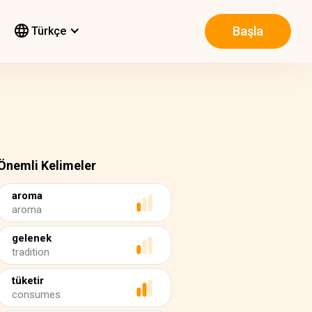
Başla
Türkçe
Önemli Kelimeler
aroma
aroma
gelenek
tradition
tüketir
consumes