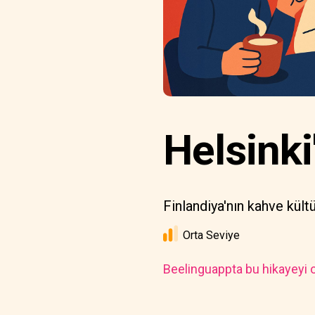
Helsinki
Finlandiya'nın kahve kültü
Orta Seviye
Beelinguappta bu hikayeyi o