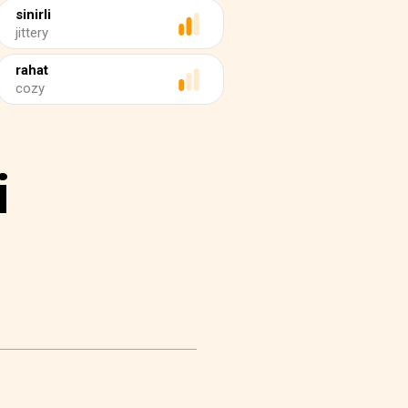
sinirli
jittery
rahat
cozy
i