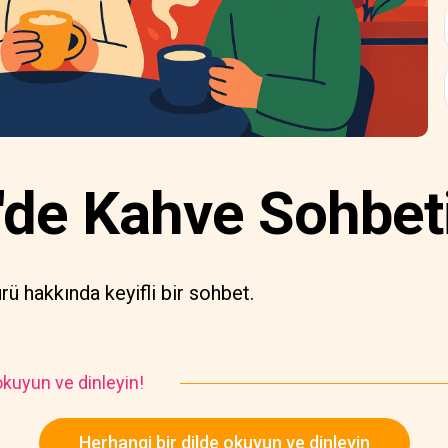
'de Kahve Sohbet
rü hakkında keyifli bir sohbet.
kuyun ve dinleyin!
Herhangi bir dilde okuyun ve dinleyin