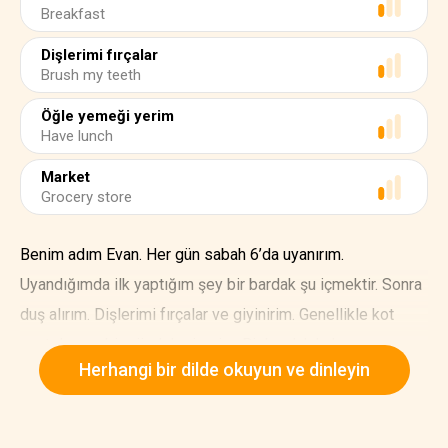
Breakfast
Dişlerimi fırçalar
Brush my teeth
Öğle yemeği yerim
Have lunch
Market
Grocery store
Benim adım Evan. Her gün sabah 6’da uyanırım.
Uyandığımda ilk yaptığım şey bir bardak şu içmektir. Sonra
duş alırım. Dişlerimi fırçalar ve giyinirim. Genellikle kot
pantolon ve bir gömlek giyerim. Bir bardak kahve yaparım.
Herhangi bir dilde okuyun ve dinleyin
Kahvaltımı hazırlarım. Genellikle domuz pastırması ve
sahanda yumurta yerim.