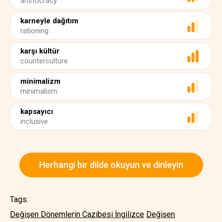
aristocracy
karneyle dağıtım
rationing
karşı kültür
counterculture
minimalizm
minimalism
kapsayıcı
inclusive
Herhangi bir dilde okuyun ve dinleyin
Tags:
Değişen Dönemlerin Cazibesi İngilizce
Değişen