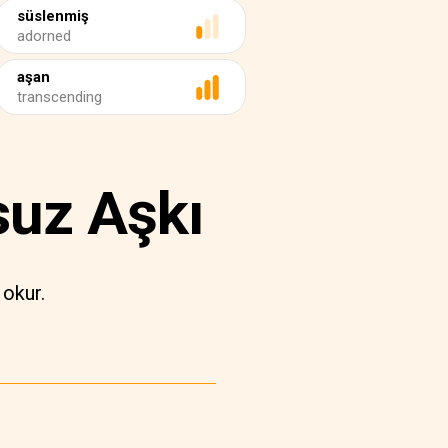
süslenmiş
adorned
aşan
transcending
suz Aşkı
 okur.