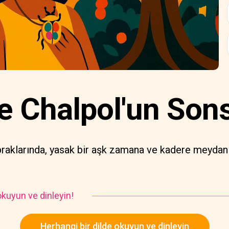
e Chalpol'un Son
praklarında, yasak bir aşk zamana ve kadere meydan
kuyun ve dinleyin!
Herhangi bir dilde okuyun ve dinleyin