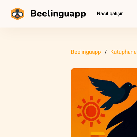
Beelinguapp
Nasıl çalışır
Beelinguapp
Kütüphane