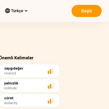
Başla
Türkçe
Önemli Kelimeler
saygıdeğer
revered
yalnızlık
solitude
cüret
audacity