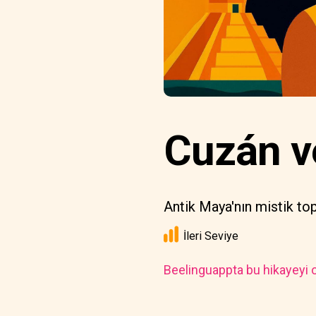
Cuzán v
Antik Maya'nın mistik to
İleri Seviye
Beelinguappta bu hikayeyi o