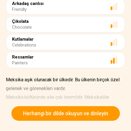
Arkadaş canlısı
Friendly
Çikolata
Chocolate
Kutlamalar
Celebrations
Ressamlar
Painters
Meksika aşık olunacak bir ülkedir. Bu ülkenin birçok özel
gelenek ve görenekleri vardır.
Meksika kültüründe aile çok önemlidir. Meksikalılar
ailelerini sever ve onlarla ilgilenir. Dost canlısı insanlardır
Herhangi bir dilde okuyun ve dinleyin
ve misafir ağırlamayı severler. Dolayısıyla Meksika
kültüründe arkadaşlık da önemlidir.