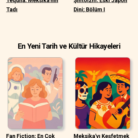
Tequila: Meksika'nın
Şintoizm: Eski Japon
Tadı
Dini; Bölüm I
En Yeni Tarih ve Kültür Hikayeleri
Fan Fiction: En Çok
Meksika'yı Keşfetmek