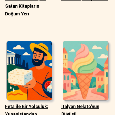
Satan Kitapların
Doğum Yeri
Feta ile Bir Yolculuk:
İtalyan Gelato'nun
Yunanistan'dan
Büyüsü