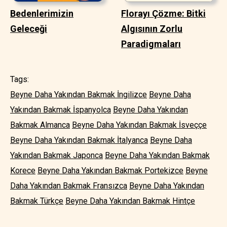
Bedenlerimizin
Florayı Çözme: Bitki
Geleceği
Algısının Zorlu
Paradigmaları
Tags:
Beyne Daha Yakından Bakmak İngilizce
Beyne Daha
Yakından Bakmak İspanyolca
Beyne Daha Yakından
Bakmak Almanca
Beyne Daha Yakından Bakmak İsveççe
Beyne Daha Yakından Bakmak İtalyanca
Beyne Daha
Yakından Bakmak Japonca
Beyne Daha Yakından Bakmak
Korece
Beyne Daha Yakından Bakmak Portekizce
Beyne
Daha Yakından Bakmak Fransızca
Beyne Daha Yakından
Bakmak Türkçe
Beyne Daha Yakından Bakmak Hintçe