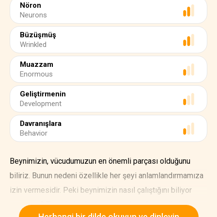
Nöron
Neurons
Büzüşmüş
Wrinkled
Muazzam
Enormous
Geliştirmenin
Development
Davranışlara
Behavior
Beynimizin, vücudumuzun en önemli parçası olduğunu
biliriz. Bunun nedeni özellikle her şeyi anlamlandırmamıza
izin vermesidir. Peki beynimizin nasıl çalıştığını biliyor
musunuz? Temel olarak, duyu organlarından verileri alır ve
Herhangi bir dilde okuyun ve dinleyin