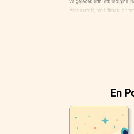
ve geleceklerini etkilediğine in
Ama astrolojinin bilimsel bir te
En Po