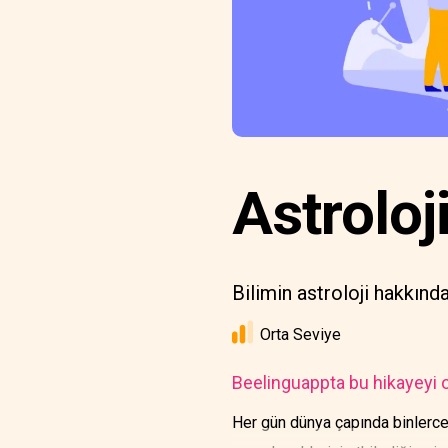
Astroloj
Bilimin astroloji hakkınd
Orta Seviye
Beelinguappta bu hikayeyi o
Her gün dünya çapında binlerce i