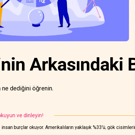
inin Arkasındaki 
a ne dediğini öğrenin.
kuyun ve dinleyin!
nsan burçlar okuyor. Amerikalıların yaklaşık %33'ü, gök cisimlerin