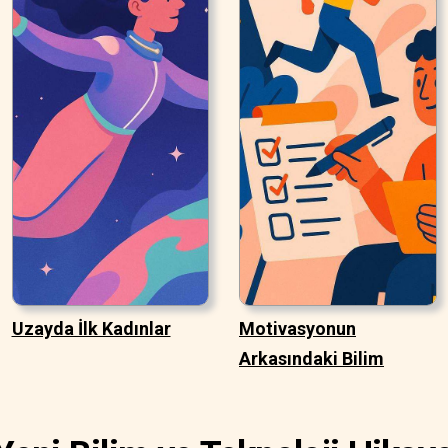
Uzayda İlk Kadınlar
Motivasyonun
Arkasındaki Bilim