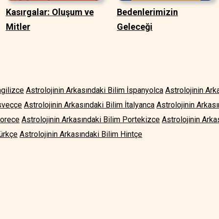
Kasırgalar: Oluşum ve
Bedenlerimizin
Mitler
Geleceği
ngilizce
Astrolojinin Arkasındaki Bilim İspanyolca
Astrolojinin Ar
İsveççe
Astrolojinin Arkasındaki Bilim İtalyanca
Astrolojinin Arkas
Korece
Astrolojinin Arkasındaki Bilim Portekizce
Astrolojinin Arka
Türkçe
Astrolojinin Arkasındaki Bilim Hintçe