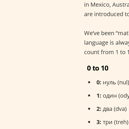
in Mexico, Austral
are introduced to
We’ve been “math
language is alwa
count from 1 to 
0 to 10
0:
нуль (nul
1:
один (ody
2:
два (dva)
3:
три (treh)