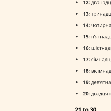
12:
дванадця
13:
тринадця
14:
чотирнад
15:
п’ятнадц
16:
шістнадц
17:
сімнадця
18:
вісімнадц
19:
дев’ятна
20:
двадцять
21 to 30