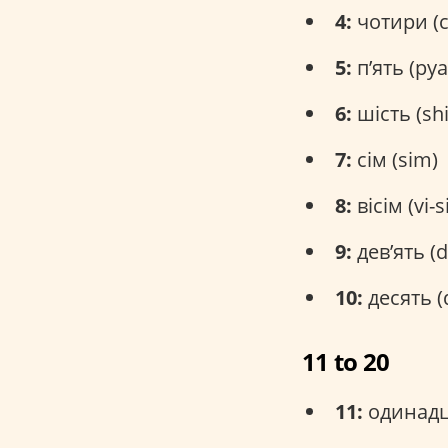
4:
чотири (c
5:
п’ять (pya
6:
шість (shi
7:
сім (sim)
8:
вісім (vi-
9:
дев’ять (d
10:
десять (
11 to 20
11:
одинадця