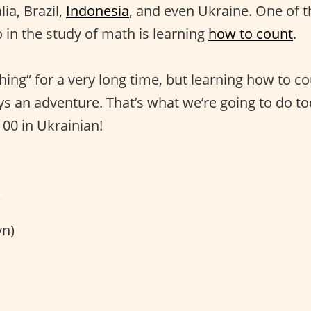
ia, Brazil,
Indonesia
, and even Ukraine. One of t
 in the study of math is learning
how to count
.
ing” for a very long time, but learning how to co
ys an adventure. That’s what we’re going to do to
100 in Ukrainian!
)
n)