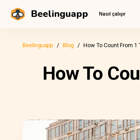
Beelinguapp
Nasıl çalışır
Beelinguapp
Blog
How To Count From 1 T
How To Coun