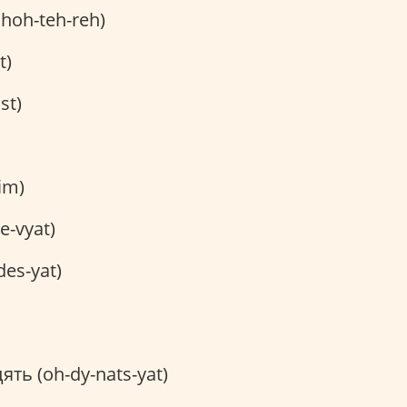
hoh-teh-reh)
t)
st)
sim)
e-vyat)
des-yat)
ть (oh-dy-nats-yat)