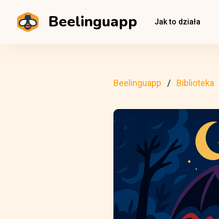
Beelinguapp
Jak to działa
Beelinguapp
Biblioteka