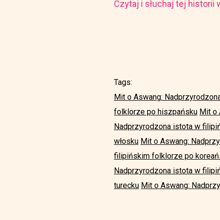
Czytaj i słuchaj tej histori
Tags:
Mit o Aswang: Nadprzyrodzona i
folklorze po hiszpańsku
Mit o
Nadprzyrodzona istota w filip
włosku
Mit o Aswang: Nadprzyr
filipińskim folklorze po korea
Nadprzyrodzona istota w filipi
turecku
Mit o Aswang: Nadprzyr