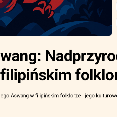
swang: Nadprzyr
 filipińskim folklo
go Aswang w filipińskim folklorze i jego kulturow