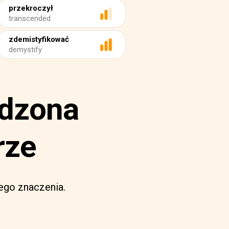
przekroczył
transcended
zdemistyfikować
demystify
odzona
rze
ego znaczenia.