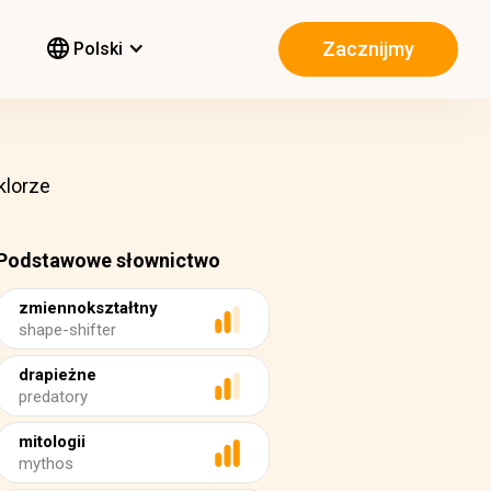
Zacznijmy
Polski
klorze
Podstawowe słownictwo
zmiennokształtny
shape-shifter
drapieżne
predatory
mitologii
mythos