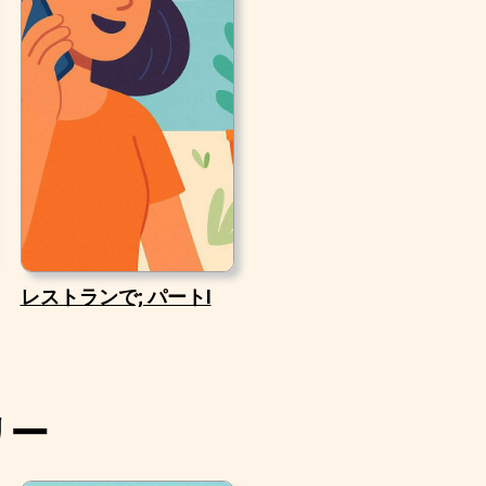
レストランで; パートI
リー