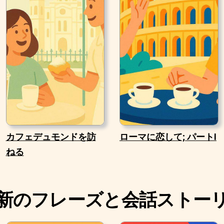
カフェデュモンドを訪
ローマに恋して; パートI
ねる
新のフレーズと会話ストー