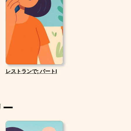
レストランで; パートI
リー