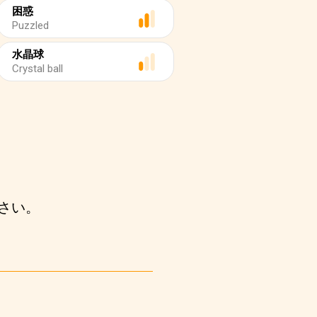
困惑
Puzzled
水晶球
Crystal ball
さい。