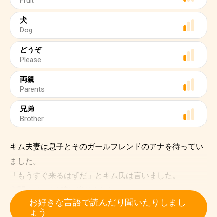
Fruit
犬
Dog
どうぞ
Please
両親
Parents
兄弟
Brother
キム夫妻は息子とそのガールフレンドのアナを待ってい
ました。
「もうすぐ来るはずだ」とキム氏は言いました。
玄関のベルが5時に鳴りました。
お好きな言語で読んだり聞いたりしまし
「ついたぞ」とキム氏はドアに行きながら言いました。
ょう