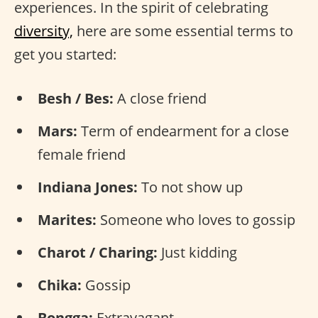
experiences. In the spirit of celebrating
diversity,
here are some essential terms to
get you started:
Besh / Bes:
A close friend
Mars:
Term of endearment for a close
female friend
Indiana Jones:
To not show up
Marites:
Someone who loves to gossip
Charot / Charing:
Just kidding
Chika:
Gossip
Bongga:
Extravagant