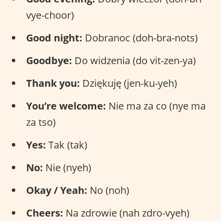
vye-choor)
Good night:
Dobranoc (doh-bra-nots)
Goodbye:
Do widzenia (do vit-zen-ya)
Thank you:
Dziękuję (jen-ku-yeh)
You’re welcome:
Nie ma za co (nye ma
za tso)
Yes:
Tak (tak)
No:
Nie (nyeh)
Okay / Yeah:
No (noh)
Cheers:
Na zdrowie (nah zdro-vyeh)