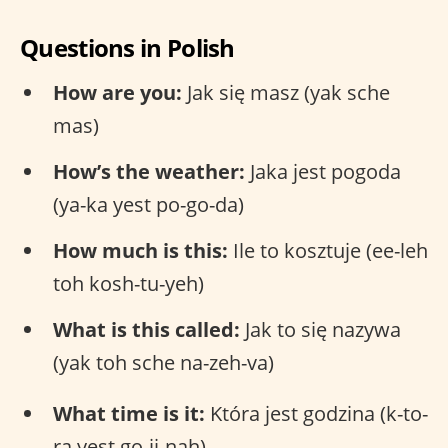
Questions in Polish
How are you:
Jak się masz (yak sche
mas)
How’s the weather:
Jaka jest pogoda
(ya-ka yest po-go-da)
How much is this:
Ile to kosztuje (ee-leh
toh kosh-tu-yeh)
What is this called:
Jak to się nazywa
(yak toh sche na-zeh-va)
What time is it:
Która jest godzina (k-to-
ra yest go-ji-nah)