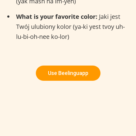
(yak mash na im-yeh)
What is your favorite color:
Jaki jest
Twój ulubiony kolor (ya-ki yest tvoy uh-
lu-bi-oh-nee ko-lor)
Use Beelinguapp