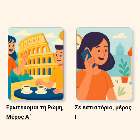
Ερωτεύομαι τη Ρώμη,
Σε εστιατόριο, μέρος
Μέρος Α΄
Ι