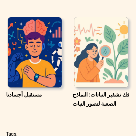
فك تشفير النباتات: النماذج
مستقبل أجسادنا
الصعبة لتصور النبات
Tags: