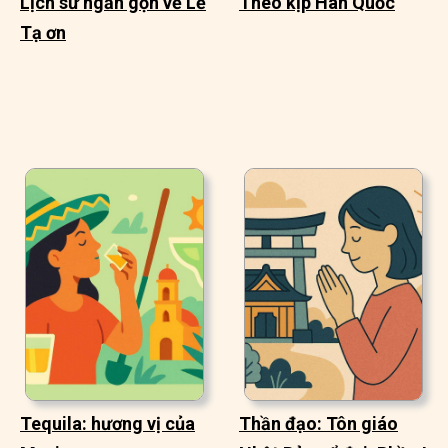
Lịch sử ngắn gọn về Lễ
Theo kịp Hàn Quốc
Tạ ơn
Tequila: hương vị của
Thần đạo: Tôn giáo