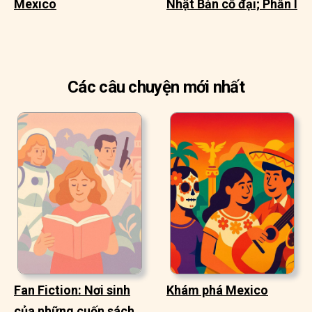
Mexico
Nhật Bản cổ đại; Phần I
Các câu chuyện mới nhất
Fan Fiction: Nơi sinh
Khám phá Mexico
của những cuốn sách