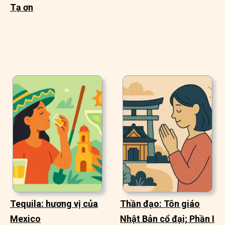
Tạ ơn
Tequila: hương vị của
Thần đạo: Tôn giáo
Mexico
Nhật Bản cổ đại; Phần I