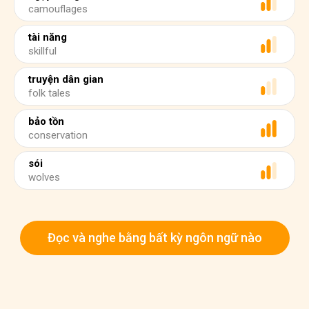
camouflages
tài năng
skillful
truyện dân gian
folk tales
bảo tồn
conservation
sói
wolves
Đọc và nghe bằng bất kỳ ngôn ngữ nào