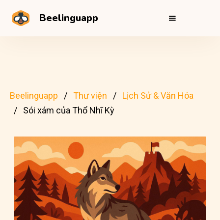
Beelinguapp
Beelinguapp
Thư viện
Lịch Sử & Văn Hóa
Sói xám của Thổ Nhĩ Kỳ