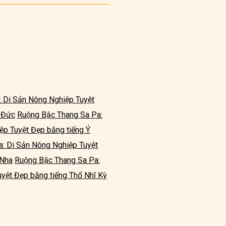
 Di Sản Nông Nghiệp Tuyệt
 Đức
Ruộng Bậc Thang Sa Pa:
ệp Tuyệt Đẹp bằng tiếng Ý
: Di Sản Nông Nghiệp Tuyệt
 Nha
Ruộng Bậc Thang Sa Pa:
yệt Đẹp bằng tiếng Thổ Nhĩ Kỳ