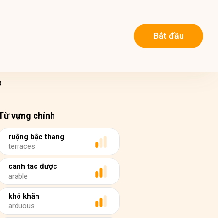
Bắt đầu
p
Từ vựng chính
ruộng bậc thang
terraces
canh tác được
arable
khó khăn
arduous