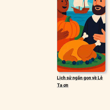
Lịch sử ngắn gọn về Lễ
Tạ ơn