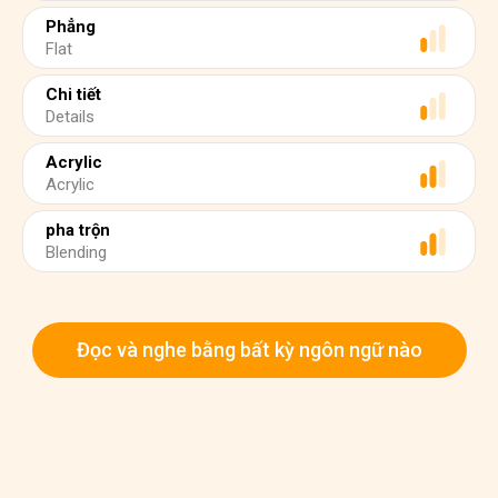
Phẳng
Flat
Chi tiết
Details
Acrylic
Acrylic
pha trộn
Blending
Đọc và nghe bằng bất kỳ ngôn ngữ nào