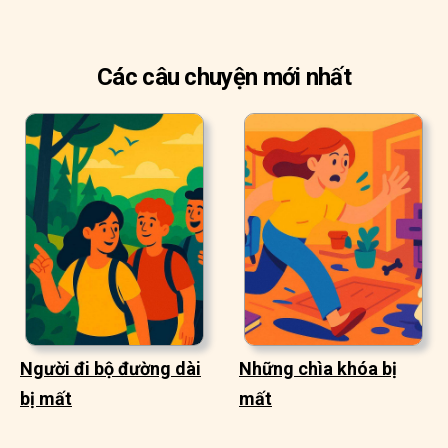
Các câu chuyện mới nhất
Người đi bộ đường dài
Những chìa khóa bị
bị mất
mất