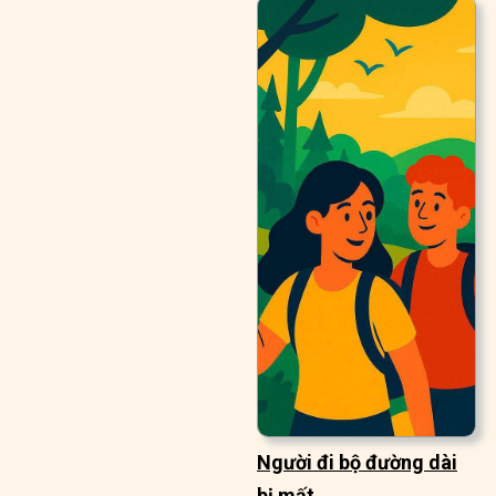
Người đi bộ đường dài
bị mất