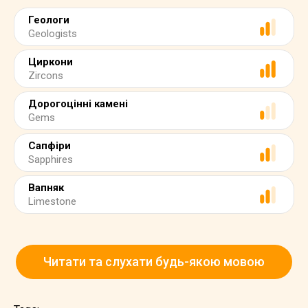
Геологи
Geologists
Циркони
Zircons
Дорогоцінні камені
Gems
Сапфіри
Sapphires
Вапняк
Limestone
Читати та слухати будь-якою мовою