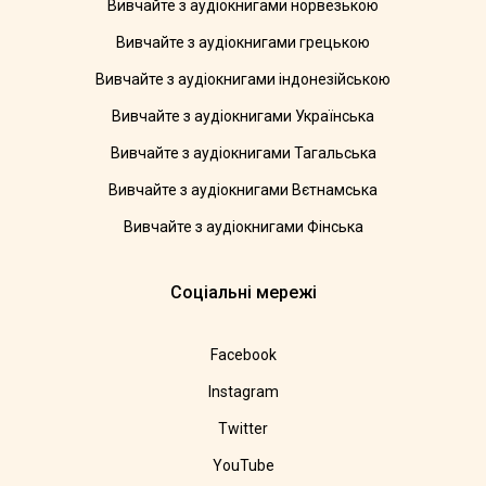
Вивчайте з аудіокнигами норвезькою
Вивчайте з аудіокнигами грецькою
Вивчайте з аудіокнигами індонезійською
Вивчайте з аудіокнигами Українська
Вивчайте з аудіокнигами Тагальська
Вивчайте з аудіокнигами Вєтнамська
Вивчайте з аудіокнигами Фінська
Соціальні мережі
Facebook
Instagram
Twitter
YouTube