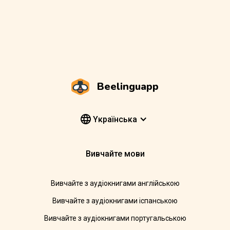
Beelinguapp
Yкраїнська
Вивчайте мови
Вивчайте з аудіокнигами англійською
Вивчайте з аудіокнигами іспанською
Вивчайте з аудіокнигами португальською