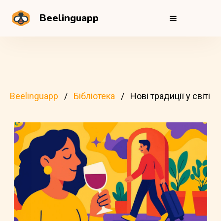
Beelinguapp
Beelinguapp
Бібліотека
Нові традиції у світі