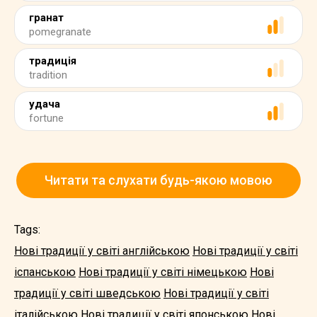
гранат
pomegranate
традиція
tradition
удача
fortune
Читати та слухати будь-якою мовою
Tags:
Нові традиції у світі англійською
Нові традиції у світі
іспанською
Нові традиції у світі німецькою
Нові
традиції у світі шведською
Нові традиції у світі
італійською
Нові традиції у світі японською
Нові