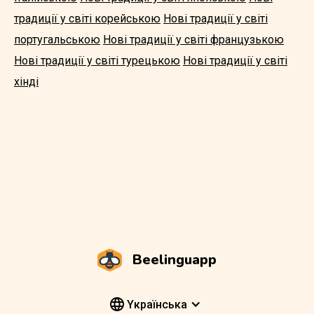
традиції у світі корейською
Нові традиції у світі
португальською
Нові традиції у світі французькою
Нові традиції у світі турецькою
Нові традиції у світі
хінді
Beelinguapp
Yкраїнська