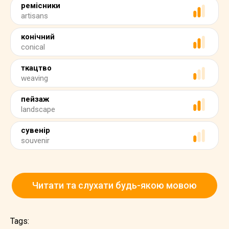
ремісники
artisans
конічний
conical
ткацтво
weaving
пейзаж
landscape
сувенір
souvenir
Читати та слухати будь-якою мовою
Tags: