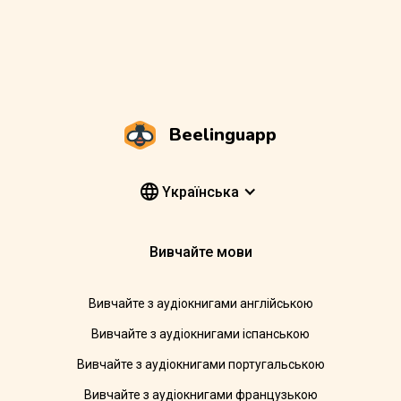
Beelinguapp
Yкраїнська
Вивчайте мови
Вивчайте з аудіокнигами англійською
Вивчайте з аудіокнигами іспанською
Вивчайте з аудіокнигами португальською
Вивчайте з аудіокнигами французькою