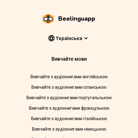
Beelinguapp
Yкраїнська
Вивчайте мови
Вивчайте з аудіокнигами англійською
Вивчайте з аудіокнигами іспанською
Вивчайте з аудіокнигами португальською
Вивчайте з аудіокнигами французькою
Вивчайте з аудіокнигами італійською
Вивчайте з аудіокнигами німецькою