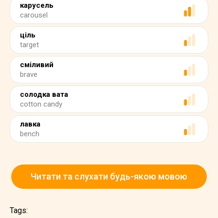
карусель
carousel
ціль
target
сміливий
brave
солодка вата
cotton candy
лавка
bench
Читати та слухати будь-якою мовою
Tags: