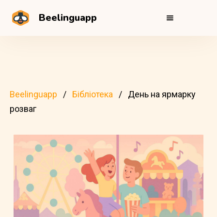
Beelinguapp
Beelinguapp
Бібліотека
День на ярмарку
розваг