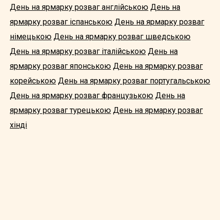
День на ярмарку розваг англійською
День на
ярмарку розваг іспанською
День на ярмарку розваг
німецькою
День на ярмарку розваг шведською
День на ярмарку розваг італійською
День на
ярмарку розваг японською
День на ярмарку розваг
корейською
День на ярмарку розваг португальською
День на ярмарку розваг французькою
День на
ярмарку розваг турецькою
День на ярмарку розваг
хінді