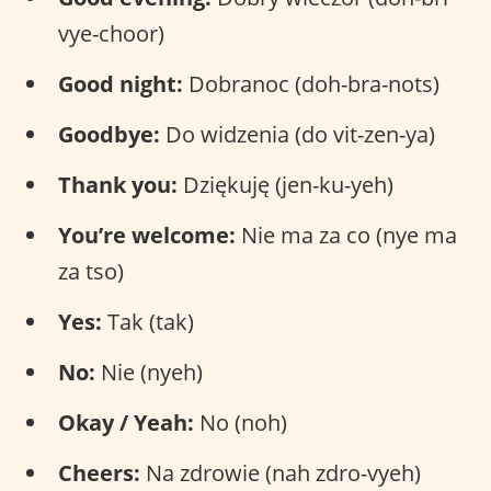
vye-choor)
Good night:
Dobranoc (doh-bra-nots)
Goodbye:
Do widzenia (do vit-zen-ya)
Thank you:
Dziękuję (jen-ku-yeh)
You’re welcome:
Nie ma za co (nye ma
za tso)
Yes:
Tak (tak)
No:
Nie (nyeh)
Okay / Yeah:
No (noh)
Cheers:
Na zdrowie (nah zdro-vyeh)