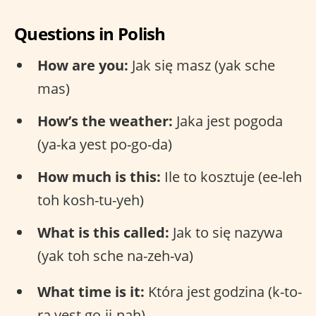
Questions in Polish
How are you:
Jak się masz (yak sche
mas)
How’s the weather:
Jaka jest pogoda
(ya-ka yest po-go-da)
How much is this:
Ile to kosztuje (ee-leh
toh kosh-tu-yeh)
What is this called:
Jak to się nazywa
(yak toh sche na-zeh-va)
What time is it:
Która jest godzina (k-to-
ra yest go-ji-nah)