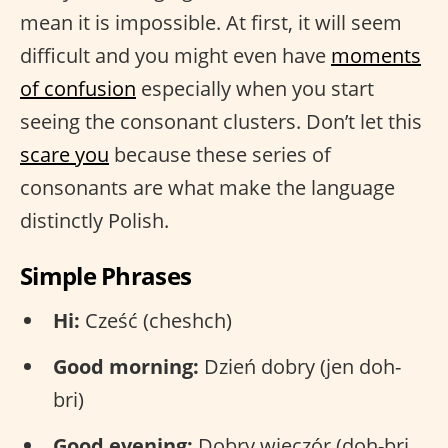
mean it is impossible. At first, it will seem
difficult and you might even have
moments
of confusion
especially when you start
seeing the consonant clusters. Don’t let this
scare you
because these series of
consonants are what make the language
distinctly Polish.
Simple Phrases
Hi:
Cześć (cheshch)
Good morning:
Dzień dobry (jen doh-
bri)
Good evening:
Dobry wieczór (doh-bri