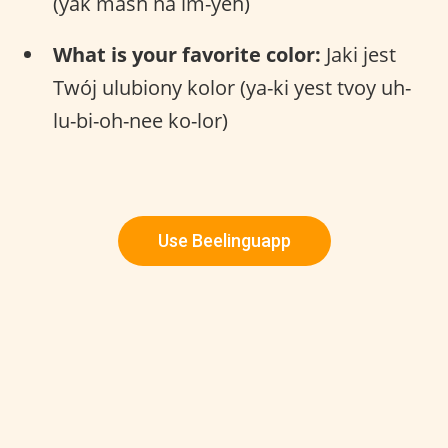
(yak mash na im-yeh)
What is your favorite color:
Jaki jest
Twój ulubiony kolor (ya-ki yest tvoy uh-
lu-bi-oh-nee ko-lor)
Use Beelinguapp