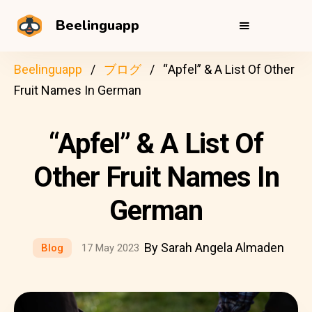
Beelinguapp
Beelinguapp
ブログ
“Apfel” & A List Of Other
Fruit Names In German
“Apfel” & A List Of
Other Fruit Names In
German
By Sarah Angela Almaden
Blog
17 May 2023