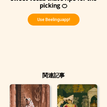
picking 🍊
Use Beelinguapp!
関連記事