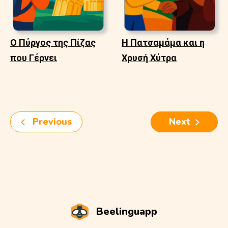
Ο Πύργος της Πίζας
Η Πατσαμάμα και η
που Γέρνει
Χρυσή Χύτρα
Previous
Next
Beelinguapp