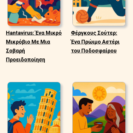
Hantavirus: Ένα Μικρό
Φέργκους Σούτερ:
Μικρόβιο Με Μια
Ένα Πρώιμο Αστέρι
Σοβαρή
του Ποδοσφαίρου
Προειδοποίηση