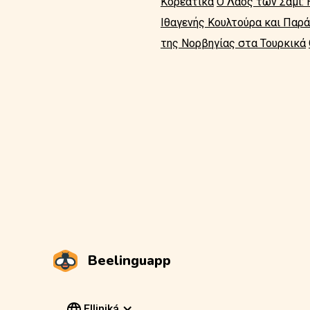
Κορεατικά
Ο Λαός των Σάμι:
Ιθαγενής Κουλτούρα και Παρ
της Νορβηγίας στα Τουρκικά
Beelinguapp
Elliniká