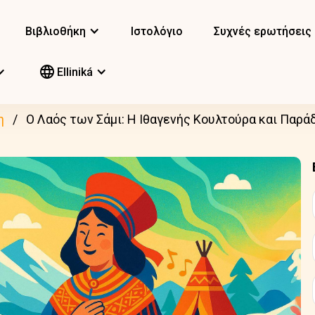
Βιβλιοθήκη
Ιστολόγιο
Συχνές ερωτήσεις
Elliniká
η
Ο Λαός των Σάμι: Η Ιθαγενής Κουλτούρα και Παρά