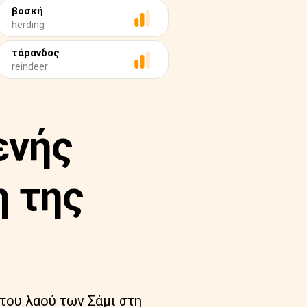
βοσκή
herding
τάρανδος
reindeer
ενής
η της
του λαού των Σάμι στη