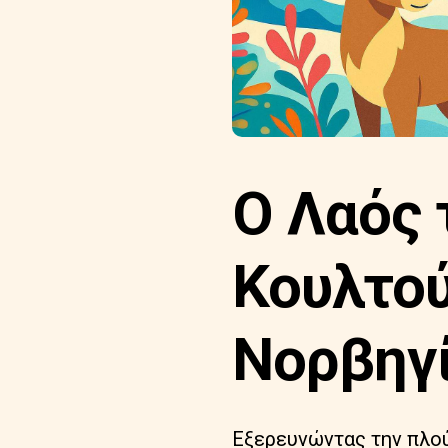
Ο Λαός 
Κουλτού
Νορβηγ
Εξερευνώντας την πλού