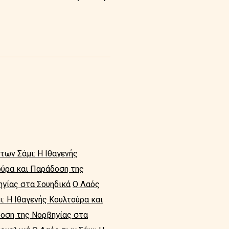
των Σάμι: Η Ιθαγενής
ούρα και Παράδοση της
ηγίας στα Σουηδικά
Ο Λαός
: Η Ιθαγενής Κουλτούρα και
δοση της Νορβηγίας στα