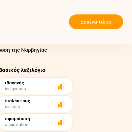
Ξεκίνα τώρα
δοση της Νορβηγίας
Βασικός λεξιλόγιο
ιθαγενής
indigenous
διαλέκτους
dialects
αφομοίωση
assimilation