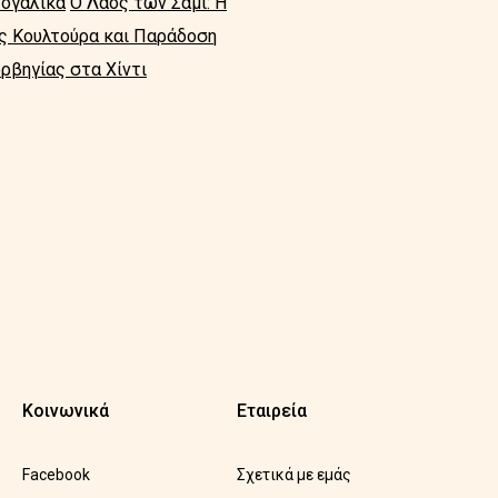
τογαλικά
Ο Λαός των Σάμι: Η
ής Κουλτούρα και Παράδοση
ρβηγίας στα Χίντι
Κοινωνικά
Εταιρεία
Facebook
Σχετικά με εμάς