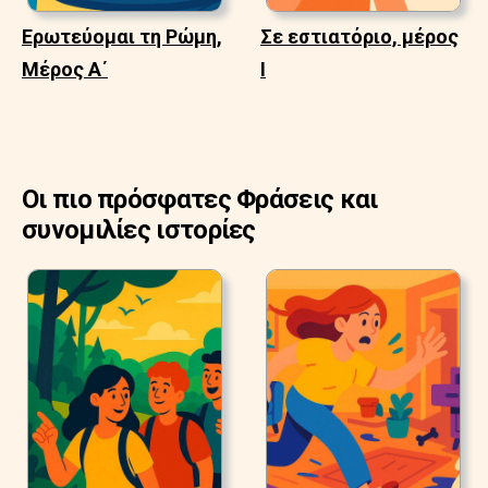
Ερωτεύομαι τη Ρώμη,
Σε εστιατόριο, μέρος
Μέρος Α΄
Ι
Οι πιο πρόσφατες Φράσεις και
συνομιλίες ιστορίες