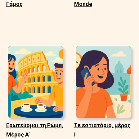
Γάμος
Monde
Ερωτεύομαι τη Ρώμη,
Σε εστιατόριο, μέρος
Μέρος Α΄
Ι