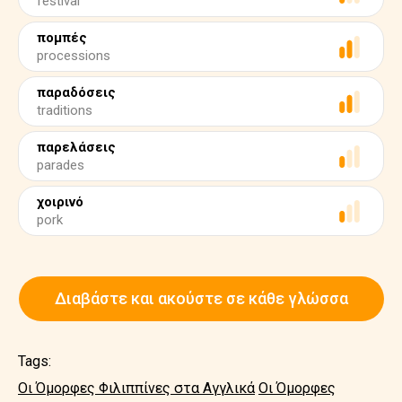
festival
πομπές
processions
παραδόσεις
traditions
παρελάσεις
parades
χοιρινό
pork
Διαβάστε και ακούστε σε κάθε γλώσσα
Tags:
Οι Όμορφες Φιλιππίνες στα Αγγλικά
Οι Όμορφες