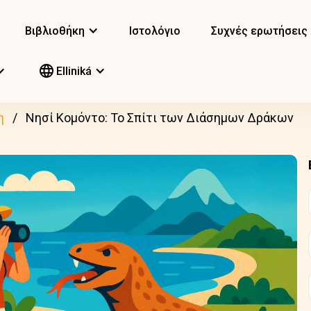
Βιβλιοθήκη
Ιστολόγιο
Συχνές ερωτήσεις
Elliniká
η
Νησί Κομόντο: Το Σπίτι των Διάσημων Δράκων