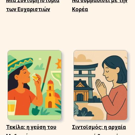
Μια Σύντομη Ιστορία
Να συμβαδίσει με την
των Ευχαριστιών
Κορέα
Τεκίλα: η γεύση του
Σιντοϊσμός: η αρχαία